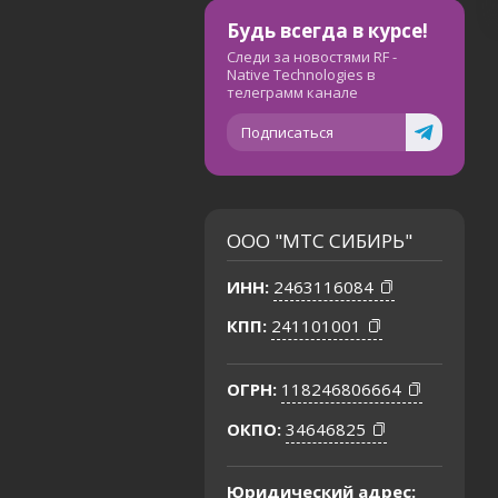
Будь всегда в курсе!
Следи за новостями RF -
Native Technologies в
телеграмм канале
Подписаться
ООО "МТС СИБИРЬ"
ИНН:
2463116084
КПП:
241101001
ОГРН:
118246806664
ОКПО:
34646825
Юридический адрес: