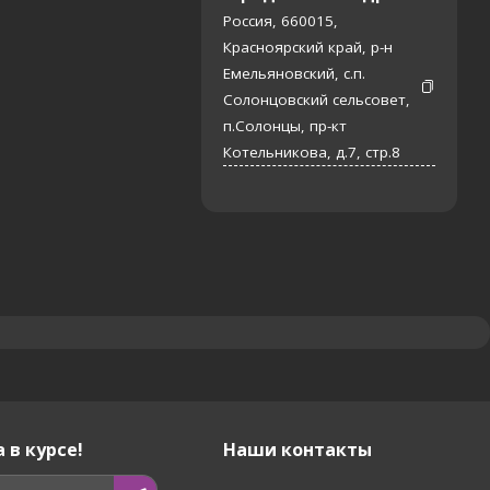
Россия, 660015,
Красноярский край, р-н
Емельяновский, с.п.
Солонцовский сельсовет,
п.Солонцы, пр-кт
Котельникова, д.7, стр.8
 в курсе!
Наши контакты