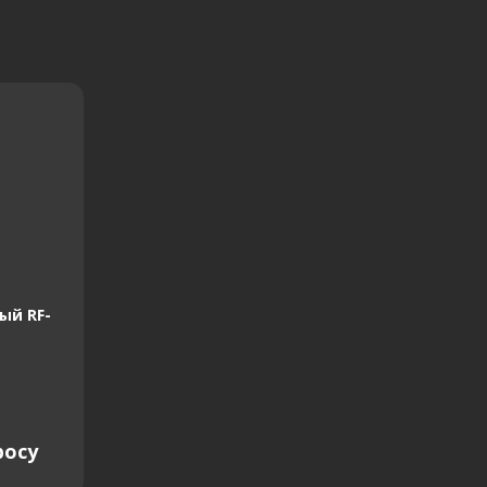
ый RF-
росу