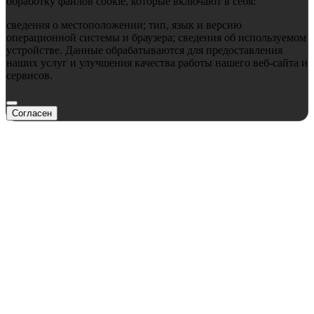
обработку файлов cookie, которые включают в себя:
сведения о местоположении; тип, язык и версию
операционной системы и браузера; сведения об используемом
устройстве. Данные обрабатываются для предоставления
наших услуг и улучшения качества работы нашего веб-сайта и
сервисов.
Согласен