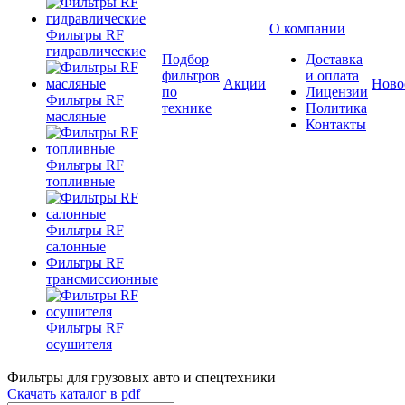
О компании
Фильтры RF
гидравлические
Подбор
Доставка
фильтров
и оплата
Акции
Ново
по
Лицензии
Фильтры RF
технике
Политика
масляные
Контакты
Фильтры RF
топливные
Фильтры RF
салонные
Фильтры RF
трансмиссионные
Фильтры RF
осушителя
Фильтры для грузовых авто и спецтехники
Скачать каталог в pdf