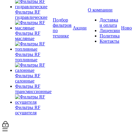
О компании
Фильтры RF
гидравлические
Подбор
Доставка
фильтров
и оплата
Акции
Ново
по
Лицензии
Фильтры RF
технике
Политика
масляные
Контакты
Фильтры RF
топливные
Фильтры RF
салонные
Фильтры RF
трансмиссионные
Фильтры RF
осушителя