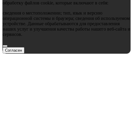
обработку файлов cookie, которые включают в себя:
сведения о местоположении; тип, язык и версию
операционной системы и браузера; сведения об используемом
устройстве. Данные обрабатываются для предоставления
наших услуг и улучшения качества работы нашего веб-сайта и
сервисов.
Согласен