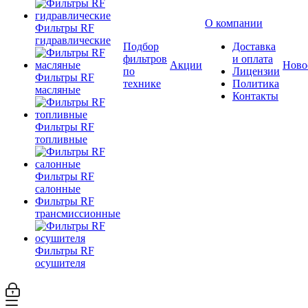
О компании
Фильтры RF
гидравлические
Подбор
Доставка
фильтров
и оплата
Акции
Ново
по
Лицензии
Фильтры RF
технике
Политика
масляные
Контакты
Фильтры RF
топливные
Фильтры RF
салонные
Фильтры RF
трансмиссионные
Фильтры RF
осушителя