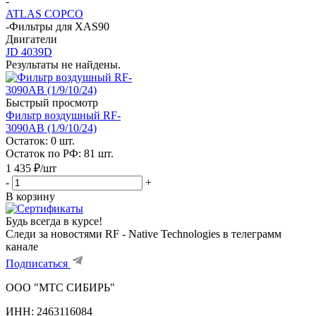
-
ATLAS COPCO
-
Фильтры для XAS90
Двигатели
JD 4039D
Результаты не найдены.
Быстрый просмотр
Фильтр воздушный RF-
3090AB (1/9/10/24)
Остаток: 0
шт.
Остаток по РФ: 81
шт.
1 435
₽
/шт
-
+
В корзину
Будь всегда в курсе!
Следи за новостями RF - Native Technologies в телеграмм
канале
Подписаться
ООО "МТС СИБИРЬ"
ИНН:
2463116084