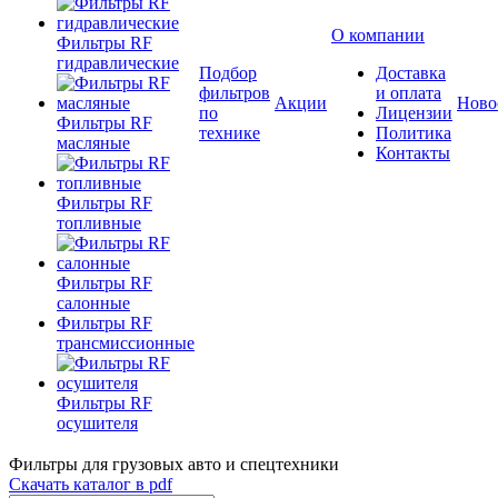
О компании
Фильтры RF
гидравлические
Подбор
Доставка
фильтров
и оплата
Акции
Ново
по
Лицензии
Фильтры RF
технике
Политика
масляные
Контакты
Фильтры RF
топливные
Фильтры RF
салонные
Фильтры RF
трансмиссионные
Фильтры RF
осушителя
Фильтры для грузовых авто и спецтехники
Скачать каталог в pdf