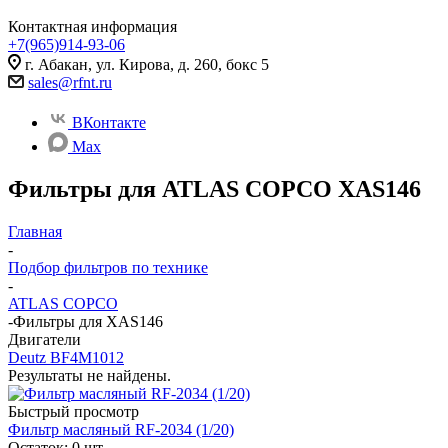
Контактная информация
+7(965)914-93-06
г. Абакан, ул. Кирова, д. 260, бокс 5
sales@rfnt.ru
ВКонтакте
Max
Фильтры для ATLAS COPCO XAS146
Главная
-
Подбор фильтров по технике
-
ATLAS COPCO
-
Фильтры для XAS146
Двигатели
Deutz BF4M1012
Результаты не найдены.
Быстрый просмотр
Фильтр масляный RF-2034 (1/20)
Остаток: 0
шт.