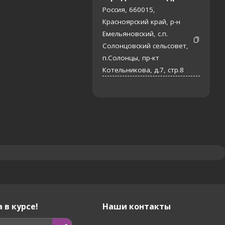
Россия, 660015,
Красноярский край, р-н
Емельяновский, с.п.
Солонцовский сельсовет,
п.Солонцы, пр-кт
Котельникова, д.7, стр.8
 в курсе!
Наши контакты