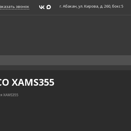
г. Абакан, ул. Кирова, д. 260, бокс 5
аказать звонок
CO XAMS355
я XAMS355