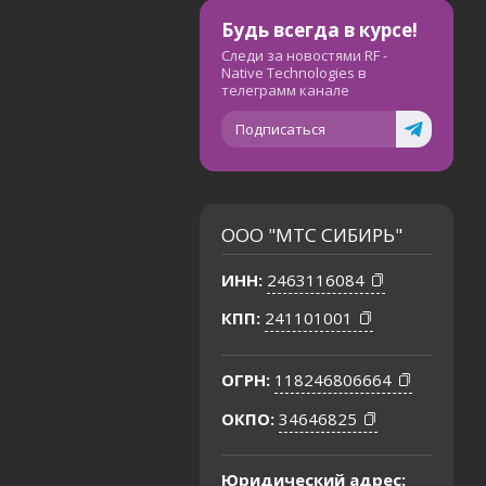
Будь всегда в курсе!
Следи за новостями RF -
Native Technologies в
телеграмм канале
Подписаться
ООО "МТС СИБИРЬ"
ИНН:
2463116084
КПП:
241101001
ОГРН:
118246806664
ОКПО:
34646825
Юридический адрес: