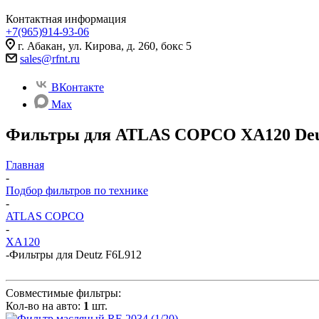
Контактная информация
+7(965)914-93-06
г. Абакан, ул. Кирова, д. 260, бокс 5
sales@rfnt.ru
ВКонтакте
Max
Фильтры для ATLAS COPCO XA120 Deu
Главная
-
Подбор фильтров по технике
-
ATLAS COPCO
-
XA120
-
Фильтры для Deutz F6L912
Совместимые фильтры:
Кол-во на авто:
1
шт.