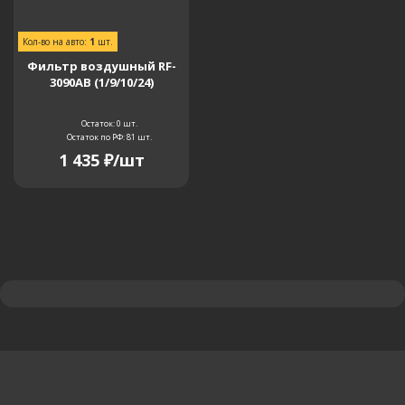
Кол-во на авто:
1
шт.
Фильтр воздушный RF-
3090AB (1/9/10/24)
Остаток: 0
шт.
Остаток по РФ: 81
шт.
1 435
₽
/шт