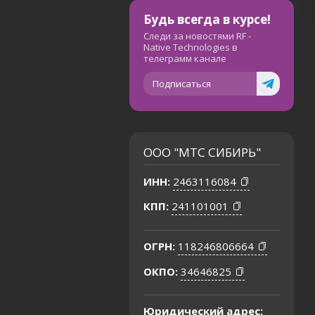
Будь всегда в курсе!
Следи за новостями RF -
Native Technologies в
телеграмм канале
Подписаться
ООО "МТС СИБИРЬ"
ИНН:
2463116084
КПП:
241101001
ОГРН:
118246806664
ОКПО:
34646825
Юридический адрес: