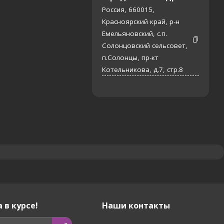
Россия, 660015,
Красноярский край, р-н
Емельяновский, с.п.
Солонцовский сельсовет,
п.Солонцы, пр-кт
Котельникова, д.7, стр.8
 в курсе!
Наши контакты