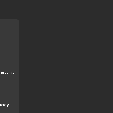
RF-2037
росу