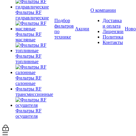
О компании
Фильтры RF
гидравлические
Подбор
Доставка
фильтров
и оплата
Акции
Ново
по
Лицензии
Фильтры RF
технике
Политика
масляные
Контакты
Фильтры RF
топливные
Фильтры RF
салонные
Фильтры RF
трансмиссионные
Фильтры RF
осушителя