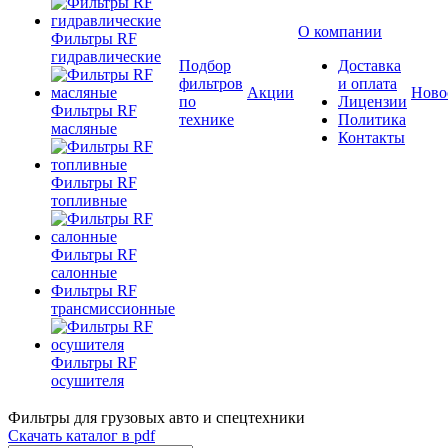
О компании
Фильтры RF
гидравлические
Подбор
Доставка
фильтров
и оплата
Акции
Ново
по
Лицензии
Фильтры RF
технике
Политика
масляные
Контакты
Фильтры RF
топливные
Фильтры RF
салонные
Фильтры RF
трансмиссионные
Фильтры RF
осушителя
Фильтры для грузовых авто и спецтехники
Скачать каталог в pdf