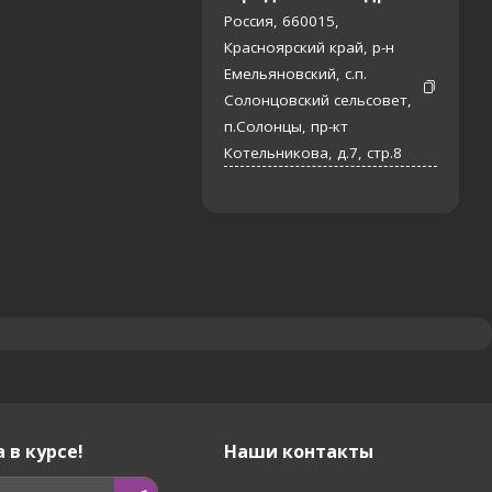
Россия, 660015,
Красноярский край, р-н
Емельяновский, с.п.
Солонцовский сельсовет,
п.Солонцы, пр-кт
Котельникова, д.7, стр.8
 в курсе!
Наши контакты