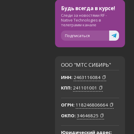
Будь всегда в курсе!
Следи за новостями RF -
Native Technologies в
телеграмм канале
Подписаться
ООО "МТС СИБИРЬ"
ИНН:
2463116084
КПП:
241101001
ОГРН:
118246806664
ОКПО:
34646825
Юридический адрес: