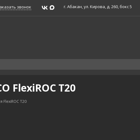
г. Абакан, ул. Кирова, д. 260, бокс 5
аказать звонок
O FlexiROC T20
я FlexiROC T20