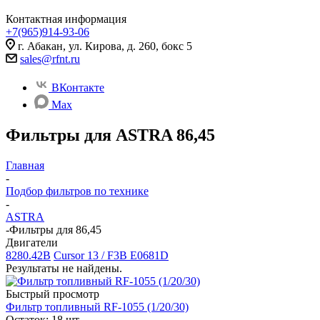
Контактная информация
+7(965)914-93-06
г. Абакан, ул. Кирова, д. 260, бокс 5
sales@rfnt.ru
ВКонтакте
Max
Фильтры для ASTRA 86,45
Главная
-
Подбор фильтров по технике
-
ASTRA
-
Фильтры для 86,45
Двигатели
8280.42B
Cursor 13 / F3B E0681D
Результаты не найдены.
Быстрый просмотр
Фильтр топливный RF-1055 (1/20/30)
Остаток: 18
шт.