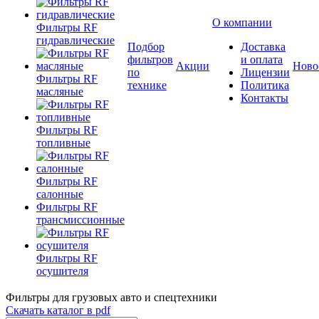
О компании
Фильтры RF
гидравлические
Подбор
Доставка
фильтров
и оплата
Акции
Ново
по
Лицензии
Фильтры RF
технике
Политика
масляные
Контакты
Фильтры RF
топливные
Фильтры RF
салонные
Фильтры RF
трансмиссионные
Фильтры RF
осушителя
Фильтры для грузовых авто и спецтехники
Скачать каталог в pdf