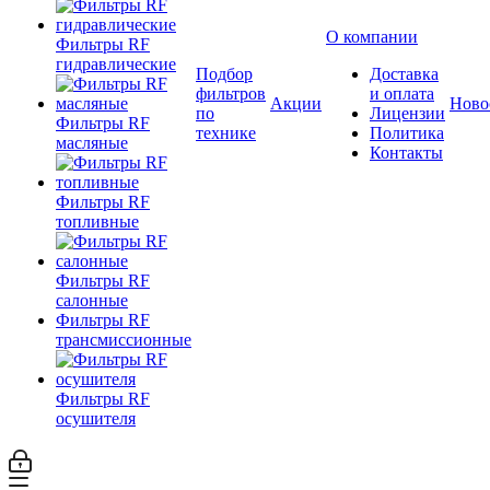
О компании
Фильтры RF
гидравлические
Подбор
Доставка
фильтров
и оплата
Акции
Ново
по
Лицензии
Фильтры RF
технике
Политика
масляные
Контакты
Фильтры RF
топливные
Фильтры RF
салонные
Фильтры RF
трансмиссионные
Фильтры RF
осушителя