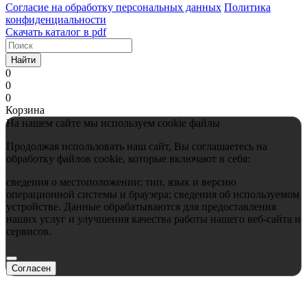
Согласие на обработку персональных данных
Политика
конфиденциальности
Скачать каталог в pdf
Найти
0
0
0
Корзина
На нашем сайте мы используем cookie файлы
Продолжая использовать наш сайт, Вы соглашаетесь на
обработку файлов cookie, которые включают в себя:
сведения о местоположении; тип, язык и версию
операционной системы и браузера; сведения об используемом
устройстве. Данные обрабатываются для предоставления
наших услуг и улучшения качества работы нашего веб-сайта и
сервисов.
Согласен