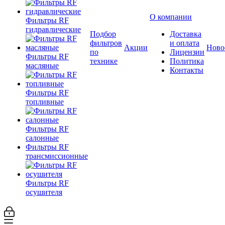
О компании
Фильтры RF
гидравлические
Подбор
Доставка
фильтров
и оплата
Акции
Ново
по
Лицензии
Фильтры RF
технике
Политика
масляные
Контакты
Фильтры RF
топливные
Фильтры RF
салонные
Фильтры RF
трансмиссионные
Фильтры RF
осушителя