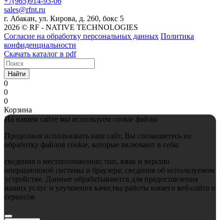
+7(965)914-93-06
sales@rfnt.ru
г. Абакан, ул. Кирова, д. 260, бокс 5
2026 © RF - NATIVE TECHNOLOGIES
Согласие на обработку персональных данных
Политика
конфиденциальности
Скачать каталог в pdf
Найти
0
0
0
Корзина
На нашем сайте мы используем cookie файлы
Продолжая использовать наш сайт, Вы соглашаетесь на
обработку файлов cookie, которые включают в себя:
сведения о местоположении; тип, язык и версию
операционной системы и браузера; сведения об используемом
устройстве. Данные обрабатываются для предоставления
наших услуг и улучшения качества работы нашего веб-сайта и
сервисов.