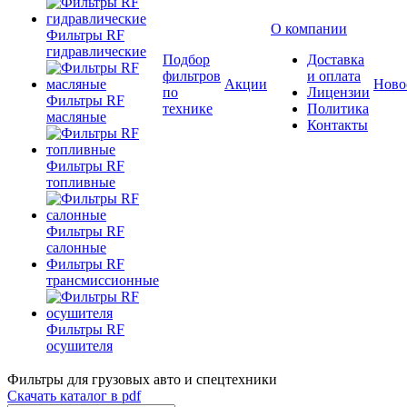
О компании
Фильтры RF
гидравлические
Подбор
Доставка
фильтров
и оплата
Акции
Ново
по
Лицензии
Фильтры RF
технике
Политика
масляные
Контакты
Фильтры RF
топливные
Фильтры RF
салонные
Фильтры RF
трансмиссионные
Фильтры RF
осушителя
Фильтры для грузовых авто и спецтехники
Скачать каталог в pdf