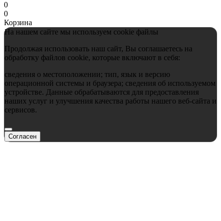
0
0
Корзина
На нашем сайте мы используем cookie файлы
Продолжая использовать наш сайт, Вы соглашаетесь на
обработку файлов cookie, которые включают в себя:
сведения о местоположении; тип, язык и версию
операционной системы и браузера; сведения об используемом
устройстве. Данные обрабатываются для предоставления
наших услуг и улучшения качества работы нашего веб-сайта и
сервисов.
Согласен