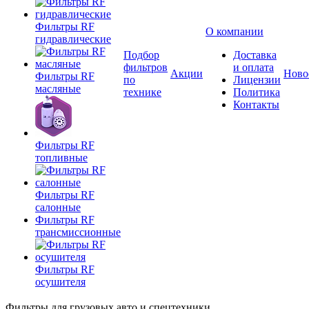
Фильтры RF
О компании
гидравлические
Подбор
Доставка
фильтров
и оплата
Акции
Ново
Фильтры RF
по
Лицензии
масляные
технике
Политика
Контакты
Фильтры RF
топливные
Фильтры RF
салонные
Фильтры RF
трансмиссионные
Фильтры RF
осушителя
Фильтры для грузовых авто и спецтехники