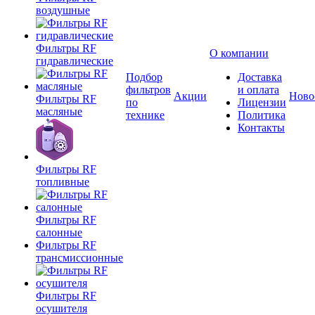
воздушные
Фильтры RF
О компании
гидравлические
Подбор
Доставка
фильтров
и оплата
Акции
Ново
Фильтры RF
по
Лицензии
масляные
технике
Политика
Контакты
Фильтры RF
топливные
Фильтры RF
салонные
Фильтры RF
трансмиссионные
Фильтры RF
осушителя