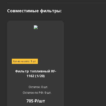
Совместимые фильтры:
Кол-во на авто:
1
шт.
Фильтр топливный RF-
1162 (1/20)
Остаток: 0
шт.
Остаток по РФ: 9
шт.
705
₽
/шт