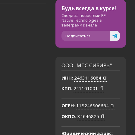
Будь всегда в курсе!
Следи за новостями RF -
Native Technologies в
телеграмм канале
Подписаться
ООО "МТС СИБИРЬ"
ИНН:
2463116084
КПП:
241101001
ОГРН:
118246806664
ОКПО:
34646825
Юридический адрес: