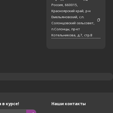
Россия, 660015,
Красноярский край, р-н
Емельяновский, с.п.
Солонцовский сельсовет,
п.Солонцы, пр-кт
Котельникова, д.7, стр.8
 в курсе!
Наши контакты