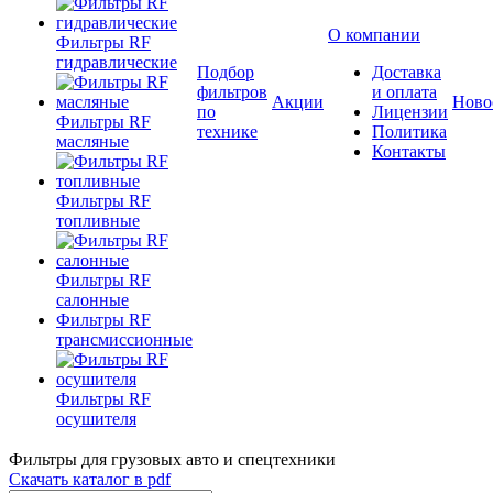
О компании
Фильтры RF
гидравлические
Подбор
Доставка
фильтров
и оплата
Акции
Ново
по
Лицензии
Фильтры RF
технике
Политика
масляные
Контакты
Фильтры RF
топливные
Фильтры RF
салонные
Фильтры RF
трансмиссионные
Фильтры RF
осушителя
Фильтры для грузовых авто и спецтехники
Скачать каталог в pdf