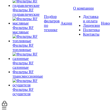
О компании
Фильтры RF
гидравлические
Подбор
Доставка
фильтров
и оплата
Акции
Ново
по
Лицензии
Фильтры RF
технике
Политика
масляные
Контакты
Фильтры RF
топливные
Фильтры RF
салонные
Фильтры RF
трансмиссионные
Фильтры RF
осушителя