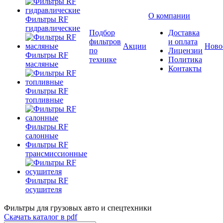
О компании
Фильтры RF
гидравлические
Подбор
Доставка
фильтров
и оплата
Акции
Ново
по
Лицензии
Фильтры RF
технике
Политика
масляные
Контакты
Фильтры RF
топливные
Фильтры RF
салонные
Фильтры RF
трансмиссионные
Фильтры RF
осушителя
Фильтры для грузовых авто и спецтехники
Скачать каталог в pdf