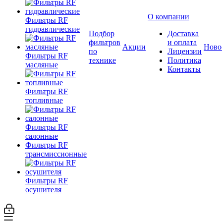
О компании
Фильтры RF
гидравлические
Подбор
Доставка
фильтров
и оплата
Акции
Ново
по
Лицензии
Фильтры RF
технике
Политика
масляные
Контакты
Фильтры RF
топливные
Фильтры RF
салонные
Фильтры RF
трансмиссионные
Фильтры RF
осушителя