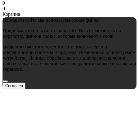
0
0
Корзина
На нашем сайте мы используем cookie файлы
Продолжая использовать наш сайт, Вы соглашаетесь на
обработку файлов cookie, которые включают в себя:
сведения о местоположении; тип, язык и версию
операционной системы и браузера; сведения об используемом
устройстве. Данные обрабатываются для предоставления
наших услуг и улучшения качества работы нашего веб-сайта и
сервисов.
Согласен