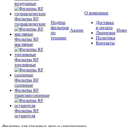
воздушные
О компании
Фильтры RF
Подбор
Доставка
гидравлические
фильтров
и оплата
Акции
Ново
по
Лицензии
технике
Политика
Фильтры RF
Контакты
масляные
Фильтры RF
топливные
Фильтры RF
салонные
Фильтры RF
трансмиссионные
Фильтры RF
осушителя
Фильтры для грузовых авто и спецтехники