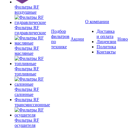
Фильтры RF
воздушные
О компании
Фильтры RF
Подбор
Доставка
гидравлические
фильтров
и оплата
Акции
Ново
по
Лицензии
технике
Политика
Фильтры RF
Контакты
масляные
Фильтры RF
топливные
Фильтры RF
салонные
Фильтры RF
трансмиссионные
Фильтры RF
осушителя