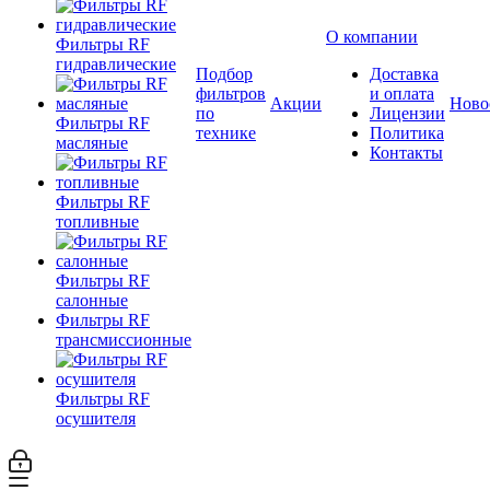
О компании
Фильтры RF
гидравлические
Подбор
Доставка
фильтров
и оплата
Акции
Ново
по
Лицензии
Фильтры RF
технике
Политика
масляные
Контакты
Фильтры RF
топливные
Фильтры RF
салонные
Фильтры RF
трансмиссионные
Фильтры RF
осушителя