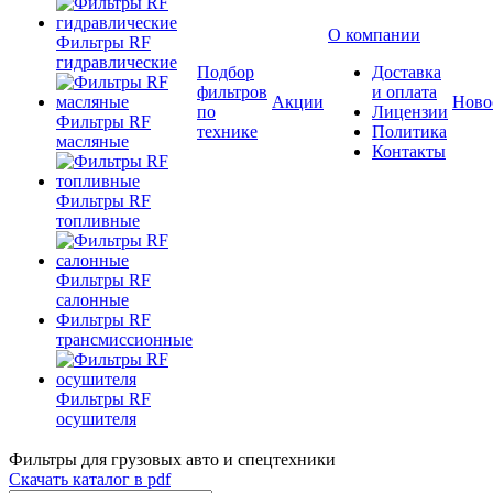
О компании
Фильтры RF
гидравлические
Подбор
Доставка
фильтров
и оплата
Акции
Ново
по
Лицензии
Фильтры RF
технике
Политика
масляные
Контакты
Фильтры RF
топливные
Фильтры RF
салонные
Фильтры RF
трансмиссионные
Фильтры RF
осушителя
Фильтры для грузовых авто и спецтехники
Скачать каталог в pdf