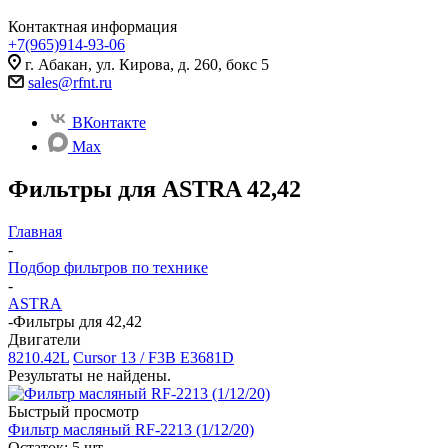
Контактная информация
+7(965)914-93-06
г. Абакан, ул. Кирова, д. 260, бокс 5
sales@rfnt.ru
ВКонтакте
Max
Фильтры для ASTRA 42,42
Главная
-
Подбор фильтров по технике
-
ASTRA
-
Фильтры для 42,42
Двигатели
8210.42L
Cursor 13 / F3B E3681D
Результаты не найдены.
Быстрый просмотр
Фильтр масляный RF-2213 (1/12/20)
Остаток: 5
шт.