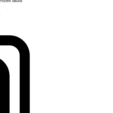
талей заказа
е