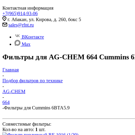
Контактная информация
+7(965)914-93-06
г. Абакан, ул. Кирова, д. 260, бокс 5
sales@rfnt.ru
ВКонтакте
Max
Фильтры для AG-CHEM 664 Cummins 6
Главная
-
Подбор фильтров по технике
-
AG-CHEM
-
664
-
Фильтры для Cummins 6BTA5.9
Совместимые фильтры:
Кол-во на авто:
1
шт.