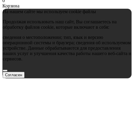
0
Корзина
На нашем сайте мы используем cookie файлы
Продолжая использовать наш сайт, Вы соглашаетесь на
обработку файлов cookie, которые включают в себя:
сведения о местоположении; тип, язык и версию
операционной системы и браузера; сведения об используемом
устройстве. Данные обрабатываются для предоставления
наших услуг и улучшения качества работы нашего веб-сайта и
сервисов.
Согласен