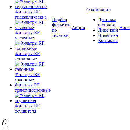
О компании
Фильтры RF
гидравлические
Подбор
Доставка
фильтров
и оплата
Акции
Ново
по
Лицензии
Фильтры RF
технике
Политика
масляные
Контакты
Фильтры RF
топливные
Фильтры RF
салонные
Фильтры RF
трансмиссионные
Фильтры RF
осушителя