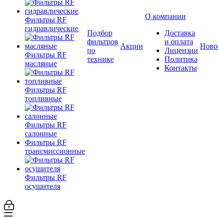
О компании
Фильтры RF
гидравлические
Подбор
Доставка
фильтров
и оплата
Акции
Ново
по
Лицензии
Фильтры RF
технике
Политика
масляные
Контакты
Фильтры RF
топливные
Фильтры RF
салонные
Фильтры RF
трансмиссионные
Фильтры RF
осушителя