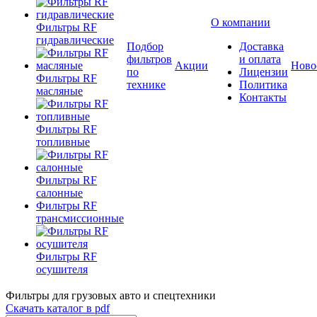
О компании
Фильтры RF
гидравлические
Подбор
Доставка
фильтров
и оплата
Акции
Ново
по
Лицензии
Фильтры RF
технике
Политика
масляные
Контакты
Фильтры RF
топливные
Фильтры RF
салонные
Фильтры RF
трансмиссионные
Фильтры RF
осушителя
Фильтры для грузовых авто и спецтехники
Скачать каталог в pdf