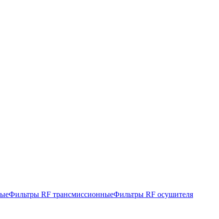
ные
Фильтры RF трансмиссионные
Фильтры RF осушителя