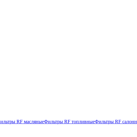
ильтры RF масляные
Фильтры RF топливные
Фильтры RF салон